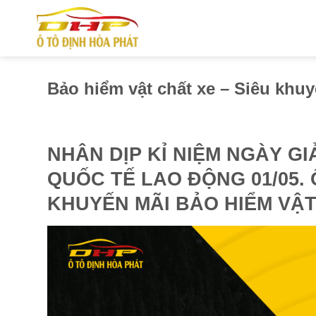
Skip
to
content
Bảo hiểm vật chất xe – Siêu khu
NHÂN DỊP KỈ NIỆM NGÀY GI
QUỐC TẾ LAO ĐỘNG 01/05.
KHUYẾN MÃI BẢO HIỂM VẬT