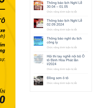
Thông báo lịch Nghỉ Lễ
30.04 – 01.05
ở
Chức năng bình luận bị tắt
Thông
báo
Thông báo lịch Nghỉ Lễ
lịch
02.09.2024
Nghỉ
ở
Chức năng bình luận bị tắt
Lễ
Thông
30.04
báo
–
Thông báo nghỉ du lịch
lịch
01.05
công ty
Nghỉ
ở
Chức năng bình luận bị tắt
Lễ
Thông
02.09.2024
báo
Hội thi tay nghề nội bộ Ô
nghỉ
tô Định Hòa Phát lần
du
I/2024
lịch
công
ở
Chức năng bình luận bị tắt
ty
Hội
thi
Đồng sơn ô tô
tay
ở
Chức năng bình luận bị tắt
nghề
Đồng
nội
sơn
bộ
ô
Ô
tô
tô
Định
Hòa