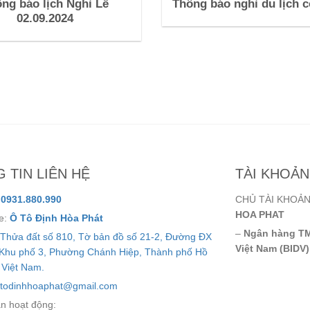
ng báo lịch Nghỉ Lễ
Thông báo nghỉ du lịch c
02.09.2024
 TIN LIÊN HỆ
TÀI KHOẢ
:
0931.880.990
CHỦ TÀI KHOẢ
HOA PHAT
e:
Ô Tô Định Hòa Phát
–
Ngân hàng TM
Thửa đất số 810, Tờ bản đồ số 21-2, Đường ĐX
Việt Nam (BIDV
 Khu phố 3, Phường Chánh Hiệp, Thành phố Hồ
 Việt Nam.
todinhhoaphat@gmail.com
an hoạt động: