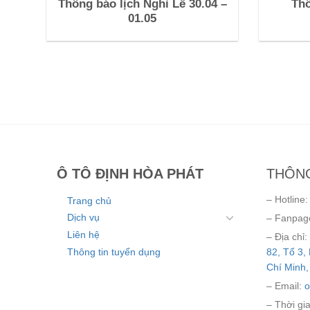
Thông báo lịch Nghỉ Lễ 30.04 –
Thô
01.05
Ô TÔ ĐỊNH HÒA PHÁT
THÔNG
– Hotline
Trang chủ
Dịch vụ
– Fanpag
Liên hệ
– Địa chỉ:
Thông tin tuyển dụng
82, Tổ 3,
Chí Minh,
– Email:
o
– Thời gi