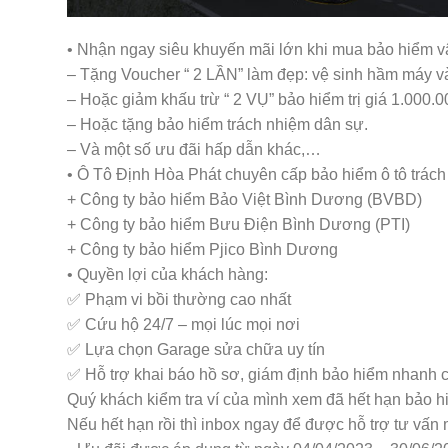
• Nhận ngay siêu khuyến mãi lớn khi mua bảo hiểm vậ
– Tặng Voucher “ 2 LẦN” làm đẹp: vệ sinh hầm máy và 
– Hoặc giảm khấu trừ “ 2 VỤ” bảo hiểm trị giá 1.000
– Hoặc tặng bảo hiểm trách nhiệm dân sự.
– Và một số ưu đãi hấp dẫn khác,…
• Ô Tô Định Hòa Phát chuyên cấp bảo hiểm ô tô trách 
+ Công ty bảo hiểm Bảo Việt Bình Dương (BVBD)
+ Công ty bảo hiểm Bưu Điện Bình Dương (PTI)
+ Công ty bảo hiểm Pjico Bình Dương
• Quyền lợi của khách hàng:
✅ Phạm vi bồi thường cao nhất
✅ Cứu hộ 24/7 – mọi lúc mọi nơi
✅ Lựa chọn Garage sửa chữa uy tín
✅ Hỗ trợ khai báo hồ sơ, giám định bảo hiểm nhanh
Quý khách kiểm tra ví của mình xem đã hết hạn bảo 
Nếu hết hạn rồi thì inbox ngay để được hỗ trợ tư vấn 