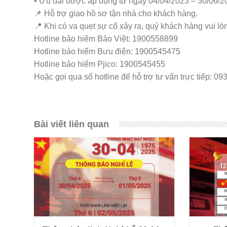
• Ưu đãi được áp dụng từ ngày 04/04/2023 – 30/06/2
📌 Hỗ trợ giao hồ sơ tận nhà cho khách hàng.
📍 Khi có va quẹt sự cố xảy ra, quý khách hàng vui l
Hotline bảo hiểm Bảo Việt: 1900558899
Hotline bảo hiểm Bưu điện: 1900545475
Hotline bảo hiểm Pjico: 1900545455
Hoặc gọi qua số hotline để hỗ trợ tư vấn trực tiếp: 0
Bài viết liên quan