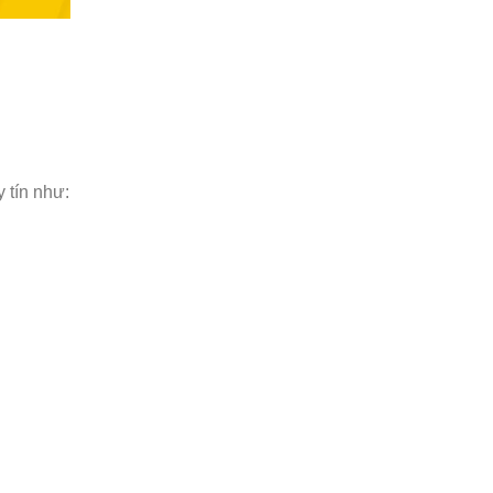
Phát
lần
I/2024
 tín như: