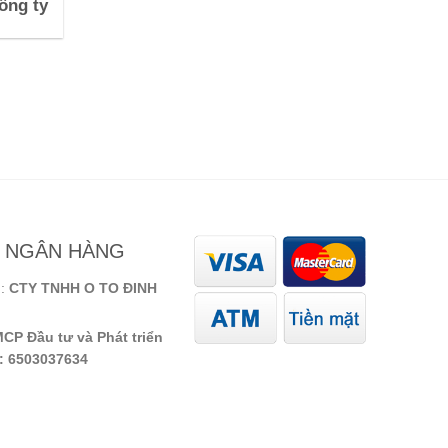
ông ty
N NGÂN HÀNG
N:
CTY TNHH O TO ĐINH
CP Đầu tư và Phát triển
): 6503037634