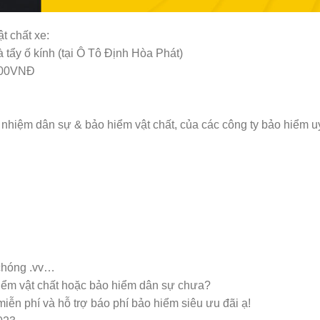
t chất xe:
tẩy ố kính (tại Ô Tô Định Hòa Phát)
.000VNĐ
nhiệm dân sự & bảo hiểm vật chất, của các công ty bảo hiểm uy
 chóng .vv…
hiểm vật chất hoặc bảo hiểm dân sự chưa?
miễn phí và hỗ trợ báo phí bảo hiểm siêu ưu đãi ạ!