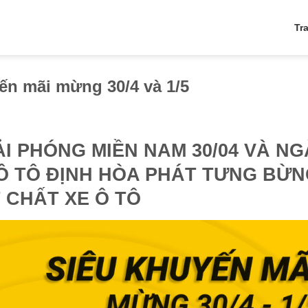
Tr
yến mãi mừng 30/4 và 1/5
ẢI PHÓNG MIỀN NAM 30/04 VÀ N
 Ô TÔ ĐỊNH HÒA PHÁT TƯNG BỪ
 CHẤT XE Ô TÔ