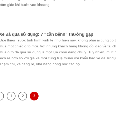
cảm giác khi bước vào khoang....
Xe đã qua sử dụng: 7 “căn bệnh” thường gặp
Giới thiệu Trước tình hình kinh tế như hiện nay, không phải ai cũng có 
mua một chiếc ô tô mới. Với những khách hàng không dồi dào về tài ch
mua ô tô đã qua sử dụng là một lựa chọn đáng chú ý. Tuy nhiên, mức
lệch rẻ hơn so với giá xe mới cũng tỉ lệ thuận với khấu hao xe đã sử dụ
Thậm chí, xe càng rẻ, khả năng hỏng hóc các bộ....
1
2
3