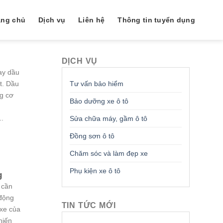
ang chủ
Dịch vụ
Liên hệ
Thông tin tuyển dụng
DỊCH VỤ
ay dầu
Tư vấn bảo hiểm
t. Dầu
g cơ
Bảo dưỡng xe ô tô
..
Sửa chữa máy, gầm ô tô
Đồng sơn ô tô
Chăm sóc và làm đẹp xe
Phụ kiện xe ô tô
g
 cần
 động
TIN TỨC MỚI
 xe của
hiến