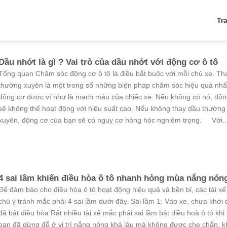
Tr
Dầu nhớt là gì ? Vai trò của dầu nhớt với động cơ ô tô
Tổng quan Chăm sóc động cơ ô tô là điều bắt buộc với mỗi chủ xe. Th
thường xuyên là một trong số những biện pháp chăm sóc hiệu quả nhấ
động cơ được ví như là mạch máu của chiếc xe. Nếu không có nó, độn
sẽ không thể hoạt động với hiệu suất cao. Nếu không thay dầu thường
xuyên, động cơ của bạn sẽ có nguy cơ hỏng hóc nghiêm trọng. Với..
4 sai lầm khiến điều hòa ô tô nhanh hỏng mùa nắng nón
Để đảm bảo cho điều hòa ô tô hoạt động hiệu quả và bền bỉ, các tài xế
chú ý tránh mắc phải 4 sai lầm dưới đây. Sai lầm 1: Vào xe, chưa khởi
đã bật điều hòa Rất nhiều tài xế mắc phải sai lầm bật điều hoà ô tô khi
bạn đã dừng đỗ ở vị trí nắng nóng khá lâu mà không được che chắn, k