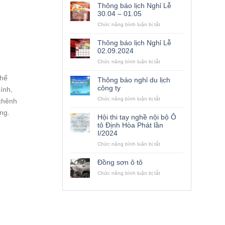
Thông báo lịch Nghỉ Lễ
30.04 – 01.05
ở
Chức năng bình luận bị tắt
Thông
báo
Thông báo lịch Nghỉ Lễ
lịch
02.09.2024
Nghỉ
ở
Chức năng bình luận bị tắt
Lễ
Thông
30.04
báo
–
thể
Thông báo nghỉ du lịch
lịch
01.05
công ty
ính,
Nghỉ
ở
Chức năng bình luận bị tắt
Lễ
 chênh
Thông
02.09.2024
ng.
báo
Hội thi tay nghề nội bộ Ô
nghỉ
tô Định Hòa Phát lần
du
I/2024
lịch
công
ở
Chức năng bình luận bị tắt
ty
Hội
thi
Đồng sơn ô tô
tay
ở
Chức năng bình luận bị tắt
nghề
Đồng
nội
sơn
bộ
ô
Ô
tô
tô
Định
Hòa